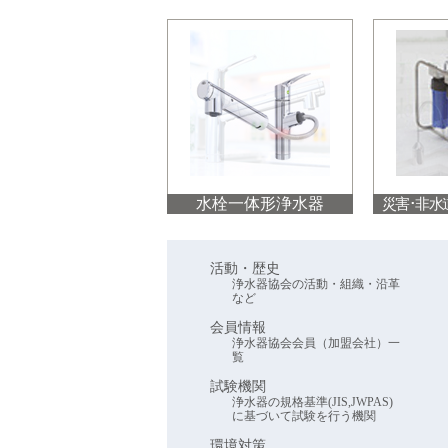
水栓一体形浄水器
災害･非水
活動・歴史
浄水器協会の活動・組織・沿革
など
会員情報
浄水器協会会員（加盟会社）一
覧
試験機関
浄水器の規格基準(JIS,JWPAS)
に基づいて試験を行う機関
環境対策