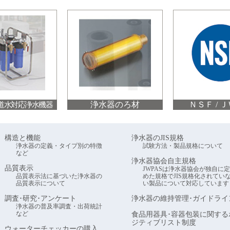
道水対応浄水機器
浄水器のろ材
ＮＳＦ / 
構造と機能
浄水器のJIS規格
浄水器の定義・タイプ別の特徴
試験方法・製品規格について
など
浄水器協会自主規格
品質表示
JWPASは浄水器協会が独自に定
品質表示法に基づいた浄水器の
めた規格でJIS規格化されてい
品質表示について
い製品について対応しています
調査･研究･アンケート
浄水器の維持管理･ガイドライ
浄水器の普及率調査・出荷統計
など
食品用器具･容器包装に関する
ジティブリスト制度
ウォーターチェッカーの購入