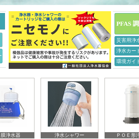
PFAS
災害用浄
浄水カー
ー
環境ガイ
Ｏ膜浄水器
浄水シャワー
ＰＯＥ形