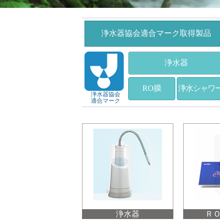
浄水器協会適合マーク取得製品
浄水器
RO膜
浄水シャワ
浄水器協会
適合マーク
浄水器
Ｒ