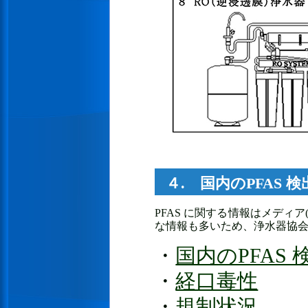
４. 国内のPFAS 
PFAS に関する情報はメディ
な情報も多いため、浄水器協
・
国内のPFAS
・
経口毒性
・
規制状況