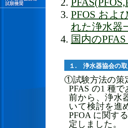
PFAS(PFOS
PFOS お
れた浄水器
国内のPFA
１. 浄水器協会の
①試験方法の策
PFAS の1 
前から、浄水器
いて検討を進めて
PFOA に関
定しました。