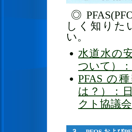
◎ PFAS(
しく知りた
い。
水道水の
ついて）：
PFAS 
は？）：
クト協議会
３. PFOS および